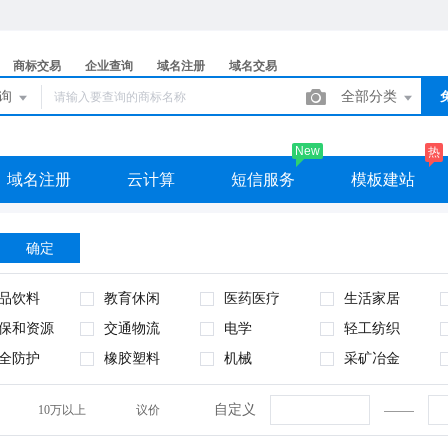
商标交易
企业查询
域名注册
域名交易
查询
全部分类
New
热
域名注册
云计算
短信服务
模板建站
确定
品饮料
教育休闲
医药医疗
生活家居
保和资源
交通物流
电学
轻工纺织
全防护
橡胶塑料
机械
采矿冶金
自定义
10万以上
议价