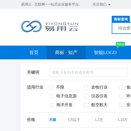
易用云 - 互联网+一站式企业服务平台。
关注我们
商标查询
综合
New
首页
商标 · 知产
智能LOGO
关键词
适用行业
不限
农牧行业
食
电子信息源
仪器仪表
环
海洋开发
航空航天
安
价格
不限
1万以下
1-5万
5-10万